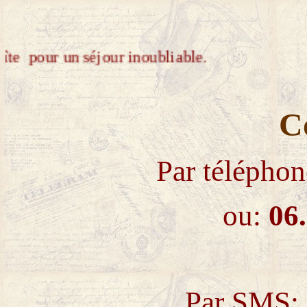
lir au gîte pour un séjour inoubliable.
Co
Par télépho
ou:
06
Par SMS: